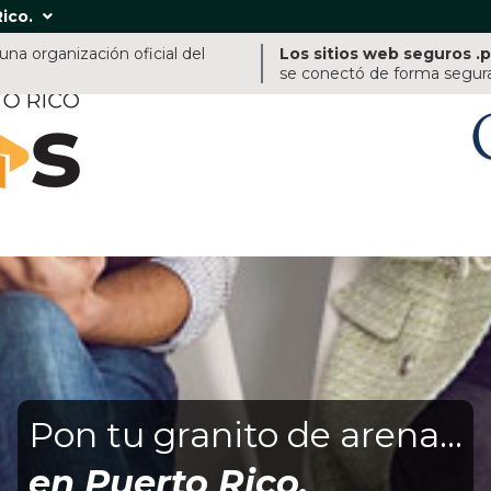
Rico.

na organización oficial del
Los sitios web seguros .
se conectó de forma segura 
Pon tu granito de arena...
en Puerto Rico.