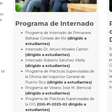
de
 en
si
Programa de Internado
Programa de Internado de Primavera
Baltasar Corrada del Río
(dirigido a
estudiantes)
S
Internado Dr. Arturo Morales Carrión
g
(dirigido a estudiantes)
p
Internado Roberto Sánchez Vilella
G
(dirigido a estudiantes)
t
 te
Programa de Prácticas Supervisadas de
l
la Oficina del Inspector General de
m
Puerto Rico
(dirigido a estudiantes)
f
Programa de Verano José M. Berrocal
(dirigido a estudiantes)
Programa de Prácticas Supervisadas de
la OIG
(OIG-PI-2025-02 dirigido a
estudiantes)